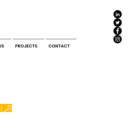
Log In
US
PROJECTS
CONTACT
اگر ا